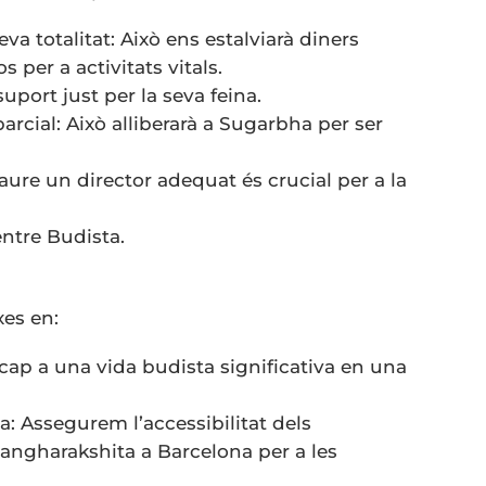
a totalitat: Això ens estalviarà diners
s per a activitats vitals.
port just per la seva feina.
rcial: Això alliberarà a Sugarbha per ser
raure un director adequat és crucial per a la
entre Budista.
xes en:
ap a una vida budista significativa en una
: Assegurem l’accessibilitat dels
ngharakshita a Barcelona per a les