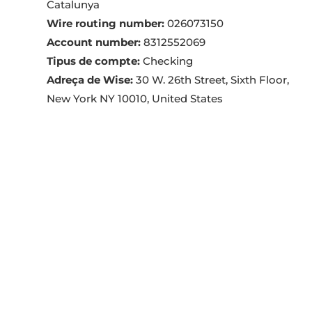
Catalunya
Wire routing number:
026073150
Account number:
8312552069
Tipus de compte:
Checking
Adreça de Wise:
30 W. 26th Street, Sixth Floor,
New York NY 10010, United States