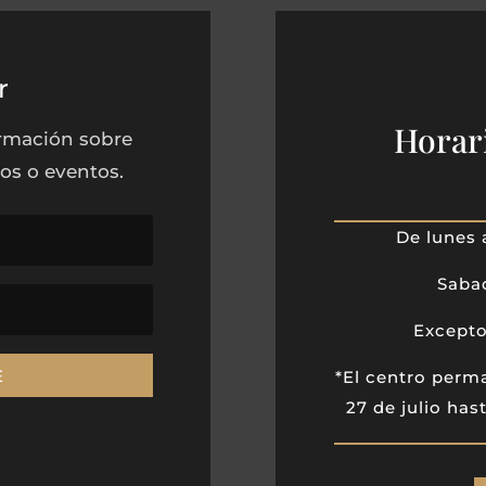
r
Horar
ormación sobre
ros o eventos.
De lunes 
Sabad
Excepto
E
*El centro perm
27 de julio has