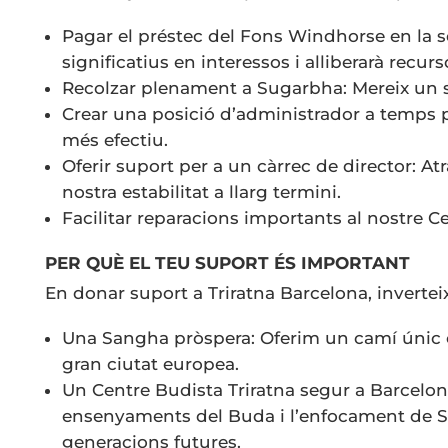
Pagar el préstec del Fons Windhorse en la sev
significatius en interessos i alliberarà recurso
Recolzar plenament a Sugarbha: Mereix un su
Crear una posició d’administrador a temps pa
més efectiu.
Oferir suport per a un càrrec de director: At
nostra estabilitat a llarg termini.
Facilitar reparacions importants al nostre C
PER QUÈ EL TEU SUPORT ÉS IMPORTANT
En donar suport a Triratna Barcelona, invertei
Una Sangha pròspera: Oferim un camí únic c
gran ciutat europea.
Un Centre Budista Triratna segur a Barcelona
ensenyaments del Buda i l’enfocament de Sa
generacions futures.