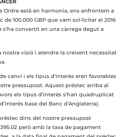
ANCER
tra Ordre està en harmonia, ens enfrontem a
c de 100.000 GBP que vam sol·licitar el 2016
e s’ha convertit en una càrrega degut a
a nostra visió i atendre la creixent necessitat
a.
e canvi i els tipus d’interès eren favorables
tre pressupost. Aquest préstec arriba al
avors els tipus d’interès s’han quadruplicat
s d’interès base del Banc d’Anglaterra).
 préstec dins del nostre pressupost
,395.02 però amb la taxa de pagament
des, a la data final de pagament del préstec