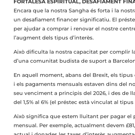
FORTALESA ESPIRITUAL, DESAFIAMENT FIN
Encara que la nostra Sangha és forta i la nos
un desafiament financer significatiu. El préste
per ajudar a comprar i renovar el nostre centr
l’augment dels tipus d’interès.
Això dificulta la nostra capacitat per complir l
d’una comunitat budista de suport a Barcelon
En aquell moment, abans del Brexit, els tipus d
i els pagaments mensuals estaven dins del nos
seu venciment a principis del 2026, i des de ll
del 1,5% al 6% (el préstec està vinculat al tipu
Això significa que estem lluitant per pagar el
mensual. Per exemple, actualment devem £81
actual i donades les taxes d’interès augmenta