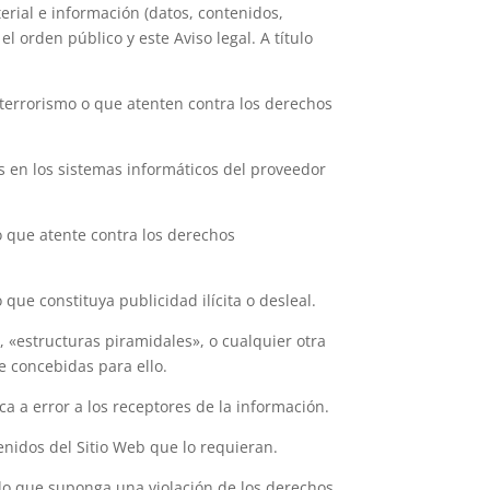
terial e información (datos, contenidos,
el orden público y este Aviso legal. A título
l terrorismo o que atenten contra los derechos
os en los sistemas informáticos del proveedor
do que atente contra los derechos
que constituya publicidad ilícita o desleal.
», «estructuras piramidales», o cualquier otra
e concebidas para ello.
a a error a los receptores de la información.
tenidos del Sitio Web que lo requieran.
nido que suponga una violación de los derechos