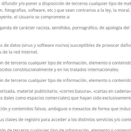
r, difundir y/o poner a disposición de terceros cualquier tipo de ma
fotografías, software, etc.) que sean contrarios a la ley, la moral, 
luyente, el Usuario se compromete a:
aganda de carácter racista, xenófobo, pornográfico, de apología de
mas de datos (virus y software nocivo) susceptibles de provocar dañ
 de la red Internet.
ición de terceros cualquier tipo de información, elemento o conteni
cidos constitucionalmente y en los tratados internacionales.
ión de terceros cualquier tipo de información, elemento o contenido 
torizada, material publicitario, «correo basura», «cartas en cadena
eas (tales como espacios comerciales) que hayan sido exclusivament
ación y contenidos falsos, ambiguos o inexactos de forma que induzc
sus claves de registro para acceder a los distintos servicios y/o con
sición de terceros cualquier tipo de información, elemento o conte