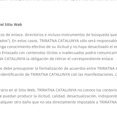
del Sitio Web
icos de enlace, directorios e incluso instrumentos de búsqueda que
azados”). En estos casos, TRIRATNA CATALUNYA sólo será responsabl
nga conocimiento efectivo de su ilicitud y no haya desactivado el e
tio Enlazado con contenidos ilícitos o inadecuados podrá comunic
 CATALUNYA la obligación de retirar el correspondiente enlace.
dos debe presuponer la formalización de acuerdos entre TRIRATNA 
 identificación de TRIRATNA CATALUNYA con las manifestaciones, co
rio en el Sitio Web, TRIRATNA CATALUNYA no conoce los contenidos 
puedan producir la ilicitud, calidad, desactualización, indisponibi
o cualquier otro daño que no sea directamente imputable a TRIRAT