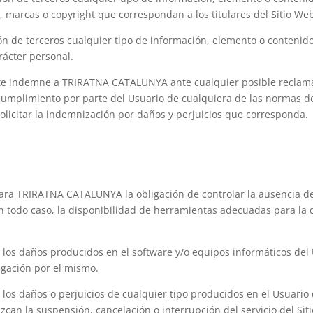
, marcas o copyright que correspondan a los titulares del Sitio Web
ción de terceros cualquier tipo de información, elemento o contenid
rácter personal.
te indemne a TRIRATNA CATALUNYA ante cualquier posible reclama
umplimiento por parte del Usuario de cualquiera de las normas de
icitar la indemnización por daños y perjuicios que corresponda.
 para TRIRATNA CATALUNYA la obligación de controlar la ausencia d
n todo caso, la disponibilidad de herramientas adecuadas para la
s daños producidos en el software y/o equipos informáticos del Us
vegación por el mismo.
s daños o perjuicios de cualquier tipo producidos en el Usuario 
can la suspensión, cancelación o interrupción del servicio del Si