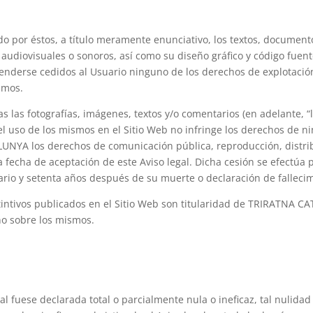
o por éstos, a título meramente enunciativo, los textos, documentos
 audiovisuales o sonoros, así como su diseño gráfico y código fue
nderse cedidos al Usuario ninguno de los derechos de explotación
smos.
as las fotografías, imágenes, textos y/o comentarios (en adelante, 
l uso de los mismos en el Sitio Web no infringe los derechos de n
NYA los derechos de comunicación pública, reproducción, distrib
fecha de aceptación de este Aviso legal. Dicha cesión se efectúa pa
ario y setenta años después de su muerte o declaración de falleci
intivos publicados en el Sitio Web son titularidad de TRIRATNA C
no sobre los mismos.
al fuese declarada total o parcialmente nula o ineficaz, tal nulidad 