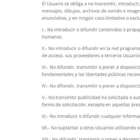
El Usuario se obliga a no transmitir, introduci
mensajes, dibujos, archivos de sonido e imagen, 
enunciativo, y en ningún caso limitativo o exc
I.- No introducir o difundir contenidos o prop
humanos.
II.- No introducir o difundir en la red progra
de acceso, sus proveedores o terceros Usuarios
III.- No difundir, transmitir o poner a dispos
fundamentales y las libertades públicas recono
IV.- No difundir, transmitir o poner a disposic
V.- No transmitir publicidad no solicitada o au
forma de solicitación, excepto en aquellas ár
VI.- No introducir o difundir cualquier inform
VII.- No suplantar a otros Usuarios utilizando 
VIII.- No difundir, transmitir o poner a dispo