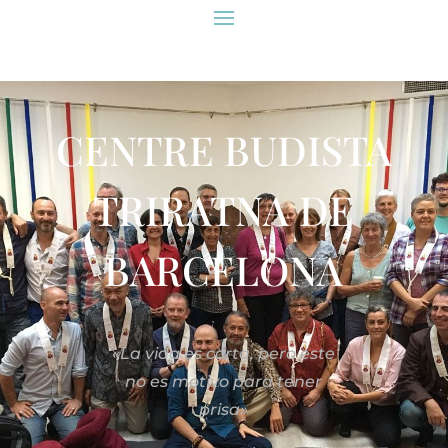
CENTRE BUDISTA
TRIRATNA DE
BARCELONA
«La vida es corta, pero este
no es motivo para tener
prisa»